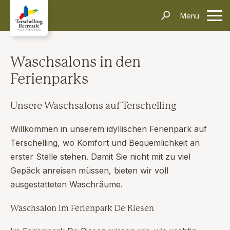
Unterkünfte
Menü
Kontakt
Informationen
Häufig gestellte Fragen
Anreise & Transport
Dörfer & Einkaufen
Aktivitäten & Tipps
Über Terschelling
Veranstaltungen
Waschsalons in den
Inselerlebnisse
Ferienparks
Alleinreisende
Dark Sky Park
Schiffswrackmuseum
Kontakt
Suchen und Buchen
Unsere Waschsalons auf Terschelling
Willkommen in unserem idyllischen Ferienpark auf
Terschelling, wo Komfort und Bequemlichkeit an
erster Stelle stehen. Damit Sie nicht mit zu viel
Gepäck anreisen müssen, bieten wir voll
ausgestatteten Waschräume.
Waschsalon im Ferienpark De Riesen