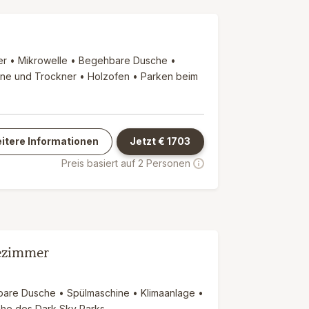
der • Mikrowelle • Begehbare Dusche •
ine und Trockner • Holzofen • Parken beim
itere Informationen
Jetzt €
1703
Preis basiert auf 2 Personen
dezimmer
bare Dusche • Spülmaschine • Klimaanlage •
Nähe des Dark Sky Parks