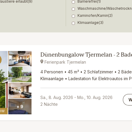
austiere erlaubt
(9)
Barrierefrei
(1)
Waschmaschine/Wäschetrockn
Kaminofen/Kamin
(2)
Klimaanlage
(3)
Dünenbungalow Tjermelan - 2 Ba
Ferienpark Tjermelan
4 Personen • 45 m² • 2 Schlafzimmer • 2 Bäd
Klimaanlage • Ladestation für Elektroautos im 
Sa., 8. Aug. 2026
-
Mo., 10. Aug. 2026
W
2
Nächte
+ 9
OW