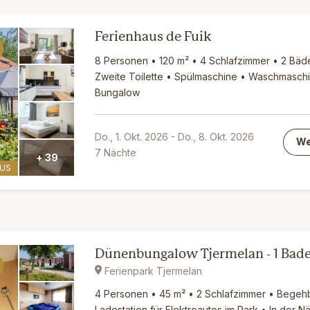
Ferienhaus de Fuik
8 Personen • 120 m² • 4 Schlafzimmer • 2 Bä
Zweite Toilette • Spülmaschine • Waschmasch
Bungalow
Do., 1. Okt. 2026
-
Do., 8. Okt. 2026
We
7
Nächte
+ 39
AUS
Dünenbungalow Tjermelan - 1 Ba
Ferienpark Tjermelan
4 Personen • 45 m² • 2 Schlafzimmer • Begeh
Ladestation für Elektroautos im Park • In der 