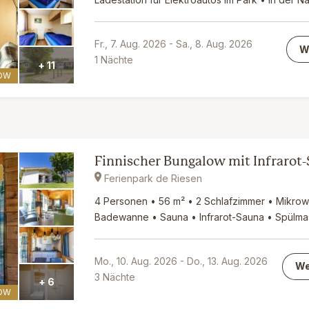
Fr., 7. Aug. 2026
-
Sa., 8. Aug. 2026
W
1
Nächte
+ 11
OW
Finnischer Bungalow mit Infrarot
Ferienpark de Riesen
4 Personen • 56 m² • 2 Schlafzimmer • Mikrow
Badewanne • Sauna • Infrarot-Sauna • Spülmasc
Mo., 10. Aug. 2026
-
Do., 13. Aug. 2026
We
3
Nächte
+ 6
OW