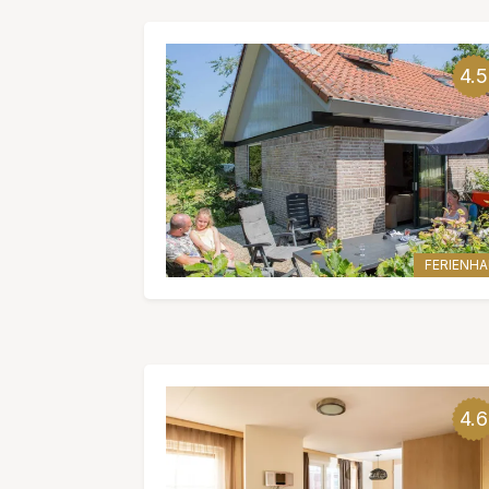
4.5
FERIENH
4.6