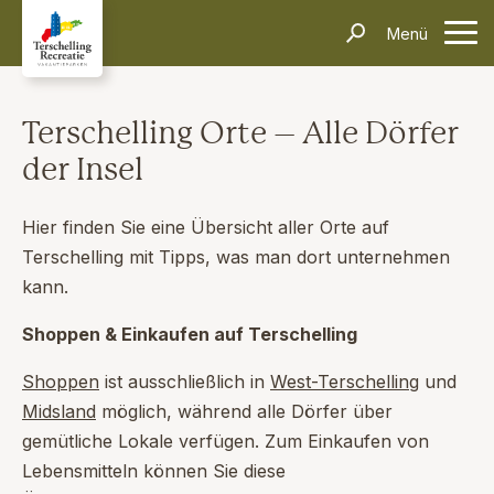
Unterkünfte
Menü
Kontakt
Informationen
Häufig gestellte Fragen
Anreise & Transport
Dörfer & Einkaufen
Aktivitäten & Tipps
Über Terschelling
Veranstaltungen
Terschelling Orte – Alle Dörfer
Inselerlebnisse
der Insel
Alleinreisende
Dark Sky Park
Schiffswrackmuseum
Kontakt
Suchen und Buchen
Hier finden Sie eine Übersicht aller Orte auf
Terschelling mit Tipps, was man dort unternehmen
kann.
Shoppen & Einkaufen auf Terschelling
Shoppen
ist ausschließlich in
West-Terschelling
und
Midsland
möglich, während alle Dörfer über
gemütliche Lokale verfügen. Zum Einkaufen von
Lebensmitteln können Sie diese