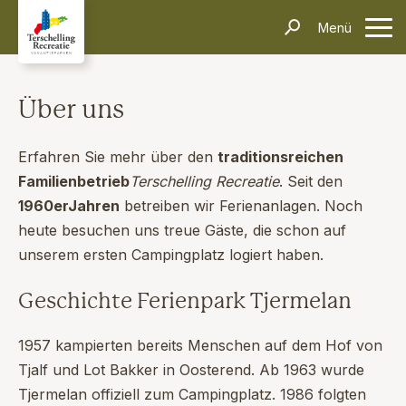
Unterkünfte
Menü
Kontakt
Informationen
Häufig gestellte Fragen
Anreise & Transport
Dörfer & Einkaufen
Aktivitäten & Tipps
Über Terschelling
Veranstaltungen
Über uns
Inselerlebnisse
Alleinreisende
Dark Sky Park
Schiffswrackmuseum
Kontakt
Erfahren Sie mehr über den
traditionsreichen
Familienbetrieb
Terschelling Recreatie
. Seit den
Suchen und Buchen
1960erJahren
betreiben wir Ferienanlagen. Noch
heute besuchen uns treue Gäste, die schon auf
unserem ersten Campingplatz logiert haben.
Geschichte Ferienpark Tjermelan
1957 kampierten bereits Menschen auf dem Hof ​​von
Tjalf und Lot Bakker in Oosterend. Ab 1963 wurde
Tjermelan offiziell zum Campingplatz. 1986 folgten