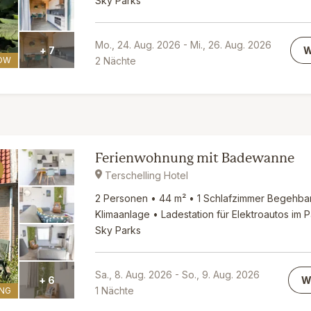
Sky Parks
Mo., 24. Aug. 2026
-
Mi., 26. Aug. 2026
W
+ 7
2
Nächte
OW
Ferienwohnung mit Badewanne
Terschelling Hotel
2 Personen • 44 m² • 1 Schlafzimmer Begehb
Klimaanlage • Ladestation für Elektroautos im P
Sky Parks
Sa., 8. Aug. 2026
-
So., 9. Aug. 2026
W
+ 6
1
Nächte
NG