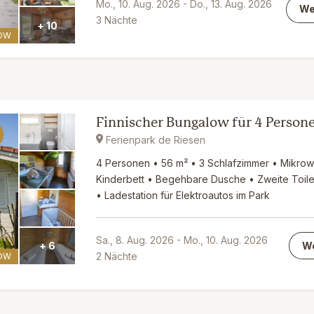
Mo., 10. Aug. 2026
-
Do., 13. Aug. 2026
We
3
Nächte
+ 10
OW
Finnischer Bungalow für 4 Person
Ferienpark de Riesen
4 Personen • 56 m² • 3 Schlafzimmer • Mikro
Kinderbett • Begehbare Dusche • Zweite Toil
• Ladestation für Elektroautos im Park
Sa., 8. Aug. 2026
-
Mo., 10. Aug. 2026
We
+ 6
2
Nächte
OW