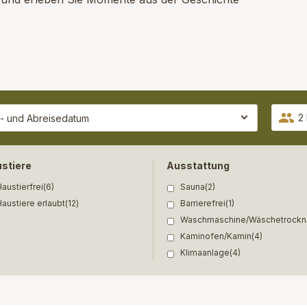
2
stiere
Ausstattung
austierfrei
(6)
Sauna
(2)
austiere erlaubt
(12)
Barrierefrei
(1)
Waschmaschine/Wäschetrockn
Kaminofen/Kamin
(4)
Klimaanlage
(4)