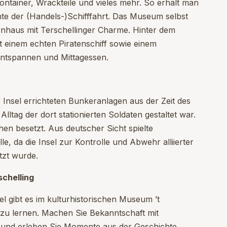
ntainer, Wrackteile und vieles mehr. So erhält man
hte der (Handels-)Schifffahrt. Das Museum selbst
ernhaus mit Terschellinger Charme. Hinter dem
t einem echten Piratenschiff sowie einem
ntspannen und Mittagessen.
r Insel errichteten Bunkeranlagen aus der Zeit des
lltag der dort stationierten Soldaten gestaltet war.
en besetzt. Aus deutscher Sicht spielte
le, da die Insel zur Kontrolle und Abwehr alliierter
tzt wurde.
chelling
l gibt es im kulturhistorischen Museum ’t
 zu lernen. Machen Sie Bekanntschaft mit
n und erleben Sie Momente aus der Geschichte