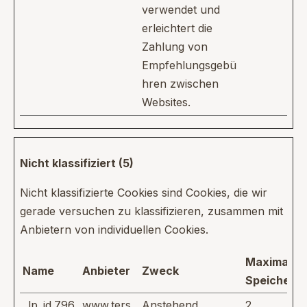
verwendet und
erleichtert die
Zahlung von
Empfehlungsgebü
hren zwischen
Websites.
Nicht klassifiziert (5)
Nicht klassifizierte Cookies sind Cookies, die wir
gerade versuchen zu klassifizieren, zusammen mit
Anbietern von individuellen Cookies.
Maximale
Name
Anbieter
Zweck
Speicherd
_lp_id.796
www.ters
Anstehend
2