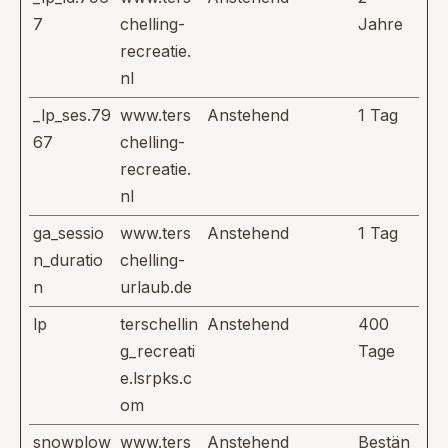
7
chelling-
Jahre
recreatie.
nl
_lp_ses.79
www.ters
Anstehend
1 Tag
67
chelling-
recreatie.
nl
ga_sessio
www.ters
Anstehend
1 Tag
n_duratio
chelling-
n
urlaub.de
lp
terschellin
Anstehend
400
g_recreati
Tage
e.lsrpks.c
om
snowplow
www.ters
Anstehend
Bestän