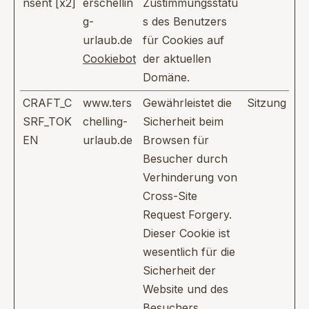
nsent [x2]
erschellin
Zustimmungsstatu
g-
s des Benutzers
urlaub.de
für Cookies auf
Cookiebot
der aktuellen
Domäne.
CRAFT_C
www.ters
Gewährleistet die
Sitzung
SRF_TOK
chelling-
Sicherheit beim
EN
urlaub.de
Browsen für
Besucher durch
Verhinderung von
Cross-Site
Request Forgery.
Dieser Cookie ist
wesentlich für die
Sicherheit der
Website und des
Besuchers.