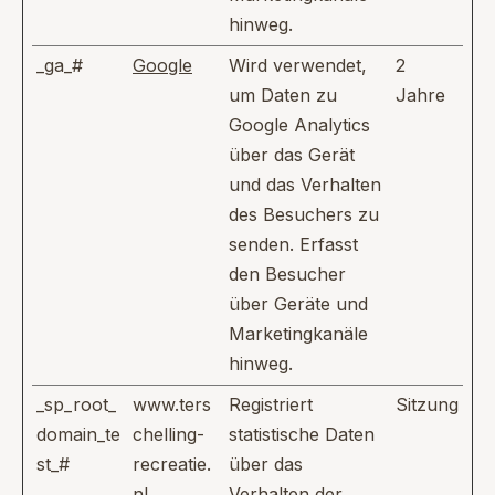
hinweg.
_ga_#
Google
Wird verwendet,
2
um Daten zu
Jahre
Google Analytics
über das Gerät
und das Verhalten
des Besuchers zu
senden. Erfasst
den Besucher
über Geräte und
Marketingkanäle
hinweg.
_sp_root_
www.ters
Registriert
Sitzung
domain_te
chelling-
statistische Daten
st_#
recreatie.
über das
nl
Verhalten der