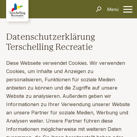
Unterkünfte
Menü
Kontakt
Informationen
Häufig gestellte Fragen
Anreise & Transport
Dörfer & Einkaufen
Aktivitäten & Tipps
Über Terschelling
Veranstaltungen
Datenschutzerklärung
Inselerlebnisse
Terschelling Recreatie
Alleinreisende
Dark Sky Park
Schiffswrackmuseum
Kontakt
Suchen und Buchen
Diese Webseite verwendet Cookies. Wir verwenden
Cookies, um Inhalte und Anzeigen zu
personalisieren, Funktionen für soziale Medien
anbieten zu können und die Zugriffe auf unsere
Website zu analysieren. Außerdem geben wir
Informationen zu Ihrer Verwendung unserer Website
an unsere Partner für soziale Medien, Werbung und
Analysen weiter. Unsere Partner führen diese
Informationen möglicherweise mit weiteren Daten