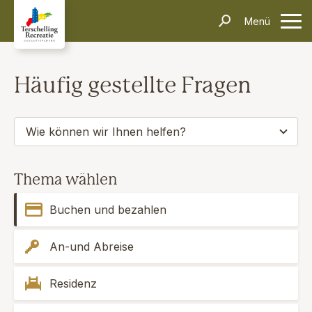
Unterkünfte
Menü
Kontakt
Informationen
Häufig gestellte Fragen
Anreise & Transport
Dörfer & Einkaufen
Aktivitäten & Tipps
Über Terschelling
Veranstaltungen
Häufig gestellte Fragen
Inselerlebnisse
Alleinreisende
Dark Sky Park
Schiffswrackmuseum
Kontakt
Wie können wir Ihnen helfen?
Suchen und Buchen
Thema wählen
Buchen und bezahlen
An-und Abreise
Residenz