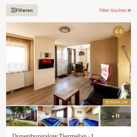
Filteren
Filter löschen
4.6
BUNGALOW
+ 11
Dünenbungalow Tjermelan - 1