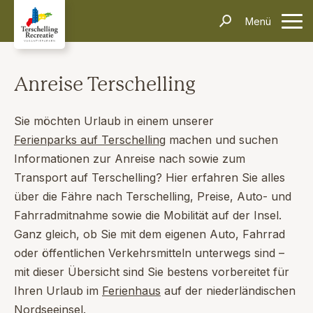
Unterkünfte
Menü
Kontakt
Informationen
Häufig gestellte Fragen
Anreise & Transport
Dörfer & Einkaufen
Aktivitäten & Tipps
Über Terschelling
Veranstaltungen
Anreise Terschelling
Inselerlebnisse
Alleinreisende
Dark Sky Park
Schiffswrackmuseum
Kontakt
Sie möchten Urlaub in einem unserer
Ferienparks auf Terschelling
machen und suchen
Suchen und Buchen
Informationen zur Anreise nach sowie zum
Transport auf Terschelling? Hier erfahren Sie alles
über die Fähre nach Terschelling, Preise, Auto- und
Fahrradmitnahme sowie die Mobilität auf der Insel.
Ganz gleich, ob Sie mit dem eigenen Auto, Fahrrad
oder öffentlichen Verkehrsmitteln unterwegs sind –
mit dieser Übersicht sind Sie bestens vorbereitet für
Ihren Urlaub im
Ferienhaus
auf der niederländischen
Nordseeinsel.