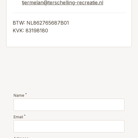
tjermelan@terschelling-recreatie.nl
BTW: NL862765687B01
KVK: 83198180
*
Name
*
Email