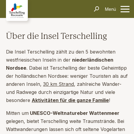
Unterkünfte
Menü
Kontakt
Informationen
Häufig gestellte Fragen
Anreise & Transport
Dörfer & Einkaufen
Aktivitäten & Tipps
Über Terschelling
Veranstaltungen
Über die Insel Terschelling
Inselerlebnisse
Alleinreisende
Dark Sky Park
Schiffswrackmuseum
Kontakt
Die Insel Terschelling zählt zu den 5 bewohnten
westfriesischen Inseln in der
niederländischen
Suchen und Buchen
Nordsee
. Dabei ist Terschelling der beste Geheimtipp
der holländischen Nordsee: weniger Touristen als auf
anderen Inseln,
30 km Strand
, zahlreiche Wander-
und Radwege durch einzigartige Natur und viele
besondere
Aktivitäten für die ganze Familie
!
Mitten um
UNESCO-Weltnatureber Wattenmeer
gelegen, bietet Terschelling weite Traumstrände. Bei
Wattwanderungen lassen sich oft seltene Vogelarten