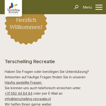
Unterkünfte
Menü
Kontakt
Informationen
Häufig gestellte Fragen
Anreise & Transport
Dörfer & Einkaufen
Aktivitäten & Tipps
Über Terschelling
Herzlich
Veranstaltungen
Willkommen!
Inselerlebnisse
Alleinreisende
Dark Sky Park
Schiffswrackmuseum
Kontakt
Suchen und Buchen
Terschelling Recreatie
Haben Sie Fragen oder benötigen Sie Unterstützung?
Antworten auf häufige Fragen finden Sie in unseren
Häufig gestellte Fragen
,
Sie können uns auch telefonisch erreichen unter
+31 562 44 84 84
oder per E-Mail an
info@terschelling-recreatie.nl
Wir helfen Ihnen gerne weiter.