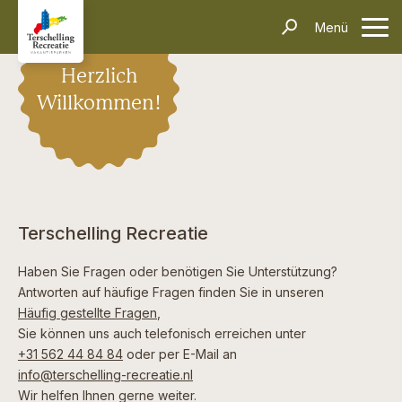
Unterkünfte
Menü
Kontakt
Informationen
Häufig gestellte Fragen
Anreise & Transport
Dörfer & Einkaufen
Aktivitäten & Tipps
Über Terschelling
Herzlich
Veranstaltungen
Willkommen!
Inselerlebnisse
Alleinreisende
Dark Sky Park
Schiffswrackmuseum
Kontakt
Suchen und Buchen
Terschelling Recreatie
Haben Sie Fragen oder benötigen Sie Unterstützung?
Antworten auf häufige Fragen finden Sie in unseren
Häufig gestellte Fragen
,
Sie können uns auch telefonisch erreichen unter
+31 562 44 84 84
oder per E-Mail an
info@terschelling-recreatie.nl
Wir helfen Ihnen gerne weiter.