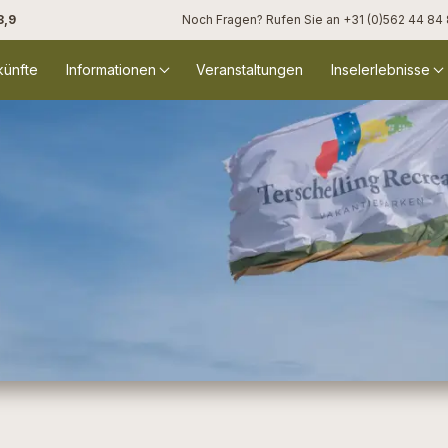
8,9
Noch Fragen? Rufen Sie an
+31 (0)562 44 84
künfte
Informationen
Veranstaltungen
Inselerlebnisse