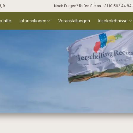
8,9
Noch Fragen? Rufen Sie an
+31 (0)562 44 84
künfte
Informationen
Veranstaltungen
Inselerlebnisse