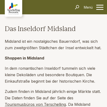
Unterkünfte
Menü
Kontakt
Informationen
Häufig gestellte Fragen
Anreise & Transport
Dörfer & Einkaufen
Aktivitäten & Tipps
Über Terschelling
Veranstaltungen
Das Inseldorf Midsland
Inselerlebnisse
Alleinreisende
Dark Sky Park
Schiffswrackmuseum
Kontakt
Midsland ist ein nostalgisches Bauerndorf, was sich
zum zweitgrößten Städtchen der Insel entwickelt hat.
Suchen und Buchen
Shoppen in Midsland
In dem romantischen Inseldorf tummeln sich viele
kleine Dekoläden und besondere Boutiquen. Die
Einkaufstraße beginnt bei der historischen Kirche.
Zudem finden in Midsland jährlich einige Märkte statt.
Die Daten finden Sie auf der Seite des
Tourismusbüros von Terschelling
. Da Midsland