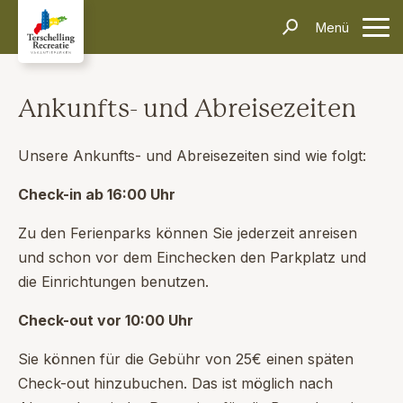
Unterkünfte
Menü
Kontakt
Informationen
Häufig gestellte Fragen
Anreise & Transport
Dörfer & Einkaufen
Aktivitäten & Tipps
Über Terschelling
Veranstaltungen
Ankunfts- und Abreisezeiten
Inselerlebnisse
Alleinreisende
Dark Sky Park
Schiffswrackmuseum
Kontakt
Unsere Ankunfts- und Abreisezeiten sind wie folgt:
Suchen und Buchen
Check-in ab 16:00 Uhr
Zu den Ferienparks können Sie jederzeit anreisen
und schon vor dem Einchecken den Parkplatz und
die Einrichtungen benutzen.
Check-out vor 10:00 Uhr
Sie können für die Gebühr von 25€ einen späten
Check-out hinzubuchen. Das ist möglich nach