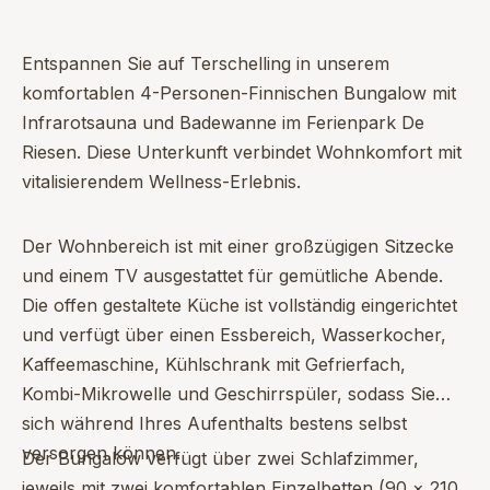
Entspannen Sie auf Terschelling in unserem
komfortablen 4-Personen-Finnischen Bungalow mit
Infrarotsauna und Badewanne im Ferienpark De
Riesen. Diese Unterkunft verbindet Wohnkomfort mit
vitalisierendem Wellness-Erlebnis.
Der Wohnbereich ist mit einer großzügigen Sitzecke
und einem TV ausgestattet für gemütliche Abende.
Die offen gestaltete Küche ist vollständig eingerichtet
und verfügt über einen Essbereich, Wasserkocher,
Kaffeemaschine, Kühlschrank mit Gefrierfach,
Kombi-Mikrowelle und Geschirrspüler, sodass Sie
sich während Ihres Aufenthalts bestens selbst
versorgen können.
Der Bungalow verfügt über zwei Schlafzimmer,
jeweils mit zwei komfortablen Einzelbetten (90 × 210