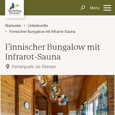
Unterkünfte
Menü
Kontakt
Informationen
Häufig gestellte Fragen
Anreise & Transport
Dörfer & Einkaufen
Aktivitäten & Tipps
Über Terschelling
Veranstaltungen
Startseite
Unterkünfte
Finnischer Bungalow mit Infrarot-Sauna
Inselerlebnisse
Alleinreisende
Dark Sky Park
Schiffswrackmuseum
Kontakt
Finnischer Bungalow mit
Suchen und Buchen
Infrarot-Sauna
Ferienpark de Riesen