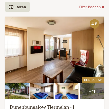
Filteren
Filter löschen
4.6
BUNGALOW
+ 11
Dünenbungalow Tjermelan - 1