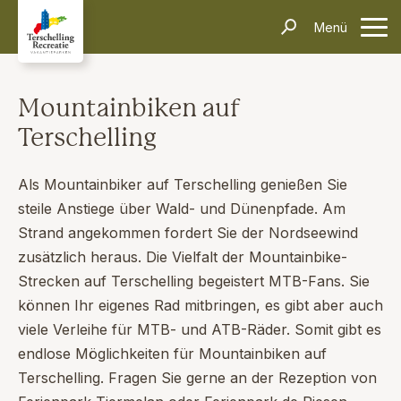
Unterkünfte
Menü
Kontakt
Informationen
Häufig gestellte Fragen
Anreise & Transport
Dörfer & Einkaufen
Aktivitäten & Tipps
Über Terschelling
Veranstaltungen
Mountainbiken auf
Inselerlebnisse
Terschelling
Alleinreisende
Dark Sky Park
Schiffswrackmuseum
Kontakt
Suchen und Buchen
Als Mountainbiker auf Terschelling genießen Sie
steile Anstiege über Wald- und Dünenpfade. Am
Strand angekommen fordert Sie der Nordseewind
zusätzlich heraus. Die Vielfalt der Mountainbike-
Strecken auf Terschelling begeistert MTB-Fans. Sie
können Ihr eigenes Rad mitbringen, es gibt aber auch
viele Verleihe für MTB- und ATB-Räder. Somit gibt es
endlose Möglichkeiten für Mountainbiken auf
Terschelling. Fragen Sie gerne an der Rezeption von